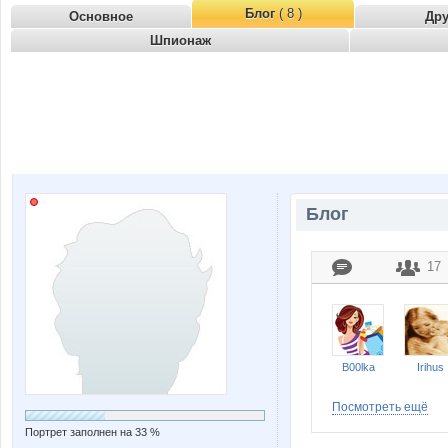
Блог
( 8 )
Основное
Др
Шпионаж
Блог
17
B00lka
Irihus
Посмотреть ещё
Портрет заполнен на 33 %