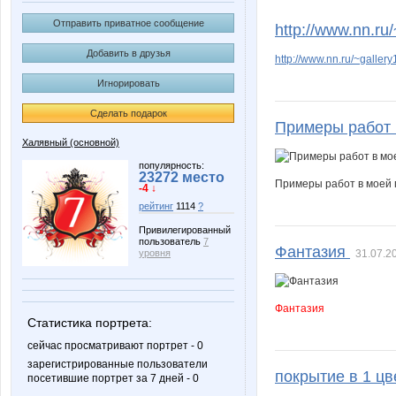
Olga SX
Rakush
Отправить приватное сообщение
http://www.nn.ru
Добавить в друзья
http://www.nn.ru/~gall
Игнорировать
avt-nat
azaliya
Сделать подарок
Примеры работ 
Халявный (основной)
qwertynn
rainwol
популярность:
23272 место
Примеры работ в моей 
-4 ↓
рейтинг
1114
?
Привилегированный
пользователь
7
Меховой мастер-Скорняк
Мираж
Фантазия
31.07.2
уровня
Фантазия
Статистика портрета:
сейчас просматривают портрет - 0
зарегистрированные пользователи
покрытие в 1 цв
посетившие портрет за 7 дней - 0